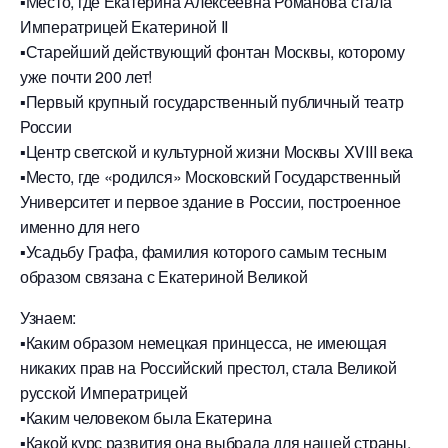
▪️Место, где Екатерина Алексеевна Романова стала
Императрицей Екатериной II
▪️Старейший действующий фонтан Москвы, которому
уже почти 200 лет!
▪️Первый крупный государственный публичный театр
России
▪️Центр светской и культурной жизни Москвы XVIII века
▪️Место, где «родился» Московский Государственный
Университет и первое здание в России, построенное
именно для него
▪️Усадьбу Графа, фамилия которого самым тесным
образом связана с Екатериной Великой
Узнаем:
▪️Каким образом немецкая принцесса, не имеющая
никаких прав на Российский престол, стала Великой
русской Императрицей
▪️Каким человеком была Екатерина
▪️Какой курс развития она выбрала для нашей страны,