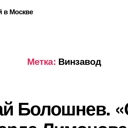
й в Москве
Метка:
Винзавод
ай Болошнев. 