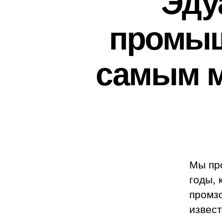
Эду
промыш
самым 
Мы пр
годы, 
промзо
извест