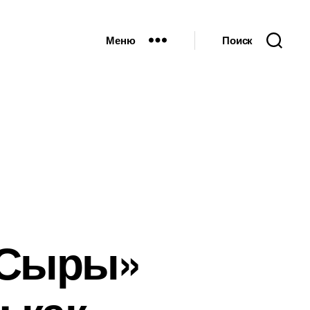
Меню
Поиск
«Сыры»