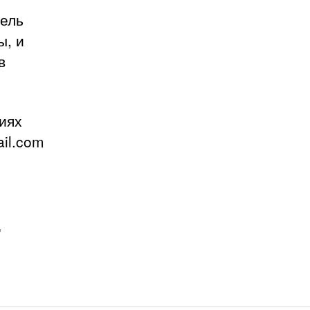
тель
ы, и
в
иях
il.com
,