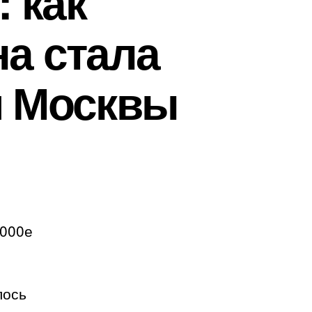
 как
а стала
 Москвы
2000е
лось