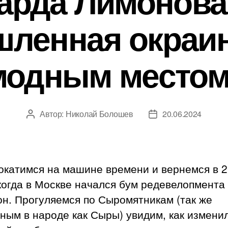
арда Лимонова:
ленная окраин
модным местом
Автор:
Николай Болошев
20.06.2024
Автор
Дата
записи
записи
окатимся на машине времени и вернемся в 
когда в Москве начался бум редевелопмента
н. Прогуляемся по Сыромятникам (так же
ным в народе как Сыры) увидим, как измени