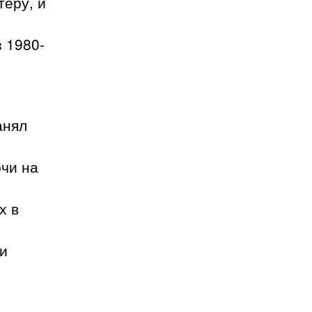
теру, и
 1980-
анял
очи на
х в
 и