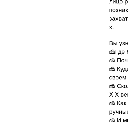
лицо р
позна
захва
х.
Вы узн
🧀Где 
🧀 Поч
🧀 Куд
своем
🧀 Ско
XIX ве
🧀 Как
ручны
🧀 И м