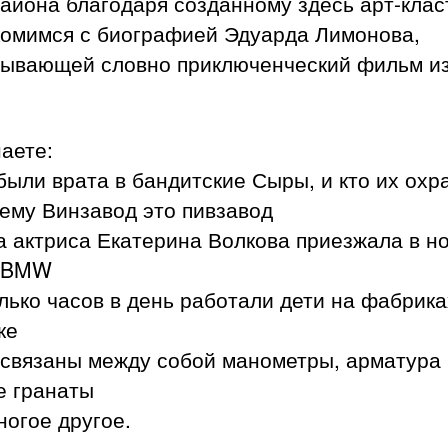
айона благодаря созданному здесь арт-клас
комимся с биографией Эдуарда Лимонова,
тывающей словно приключенческий фильм из
аете:
были врата в бандитские Сыры, и кто их охр
ему Винзавод это пивзавод
а актриса Екатерина Волкова приезжала в н
 BMW
лько часов в день работали дети на фабрика
ке
 связаны между собой манометры, арматура
е гранаты
ногое другое.