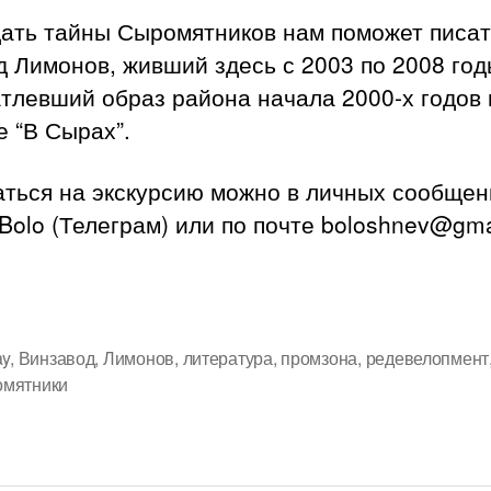
дать тайны Сыромятников нам поможет писа
 Лимонов, живший здесь с 2003 по 2008 год
тлевший образ района начала 2000-х годов 
 “В Сырах”.
аться на экскурсию можно в личных сообщен
olo (Телеграм) или по почте boloshnev@gma
ay
,
Винзавод
,
Лимонов
,
литература
,
промзона
,
редевелопмент
мятники