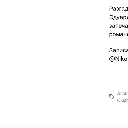
Разга
Эдуард
запеча
романе
Запис
@NikoB
Artpl
Метки
Сыро