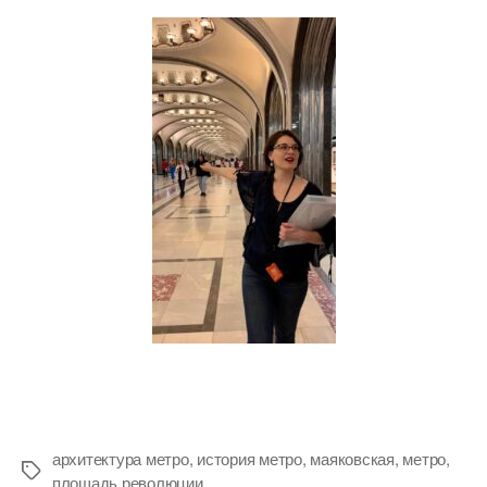
архитектура метро
,
история метро
,
маяковская
,
метро
,
Метки
площадь революции