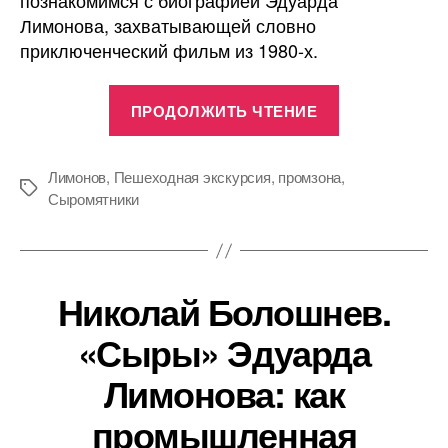
Лимонова, захватывающей словно
приключенческий фильм из 1980-х.
«Николай
ПРОДОЛЖИТЬ ЧТЕНИЕ
Болошнев.
«Сыры»
Эдуарда
Лимонов
,
Пешеходная экскурсия
,
промзона
,
Метки
Сыромятники
Лимонова:
как
промышленн
окраина
Николай Болошнев.
стала
«Сыры» Эдуарда
самым
модным
Лимонова: как
местом
промышленная
Москвы»