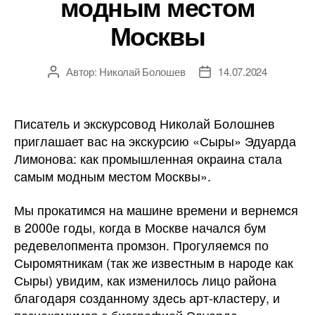
модным местом
Москвы
Автор:
Николай Болошев
14.07.2024
Автор
Дата
записи
записи
Писатель и экскурсовод Николай Болошнев
приглашает вас на экскурсию «Сыры» Эдуарда
Лимонова: как промышленная окраина стала
самым модным местом Москвы».
Мы прокатимся на машине времени и вернемся
в 2000е годы, когда в Москве начался бум
редевелопмента промзон. Прогуляемся по
Сыромятникам (так же известным в народе как
Сыры) увидим, как изменилось лицо района
благодаря созданному здесь арт-кластеру, и
познакомимся с биографией Эдуарда