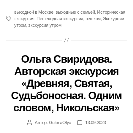
выходной в Москве
,
выходные с семьёй
,
Историческая
экскурсия
,
Пешеходная экскурсия
,
пешком
,
Экскурсии
Метки
утром
,
экскурсия утром
Ольга Свиридова.
Авторская экскурсия
«Древняя, Святая,
Судьбоносная. Одним
словом, Никольская»
Автор:
GulenaOlya
13.09.2023
Автор
Дата
записи
записи