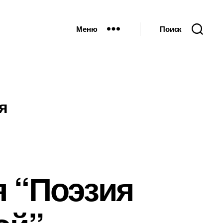
Меню
Поиск
я
я “Поэзия