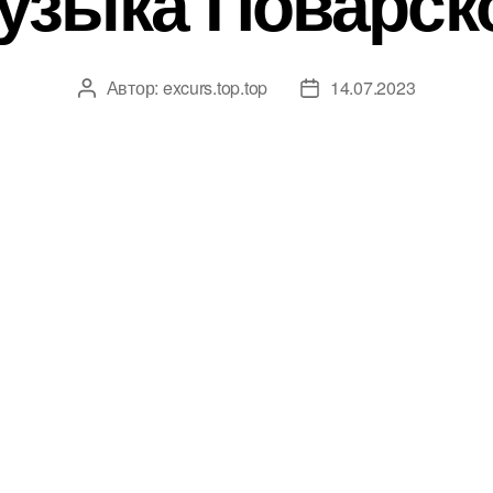
узыка Поварск
Автор:
excurs.top.top
14.07.2023
Автор
Дата
записи
записи