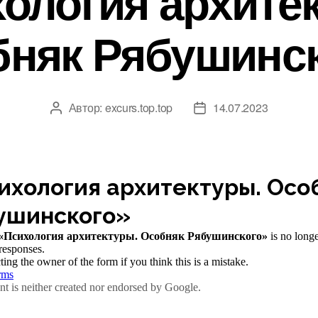
ология архите
няк Рябушинс
Автор:
excurs.top.top
14.07.2023
Автор
Дата
записи
записи