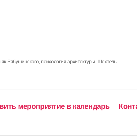
няк Рябушинского
,
психология архитектуры
,
Шехтель
авить мероприятие в календарь
Конт