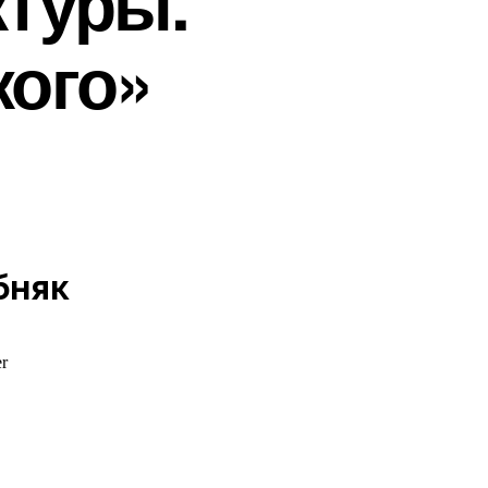
ктуры.
кого»