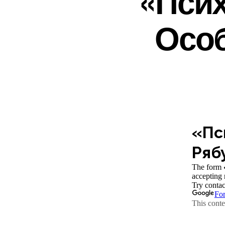
«Псих
Особ